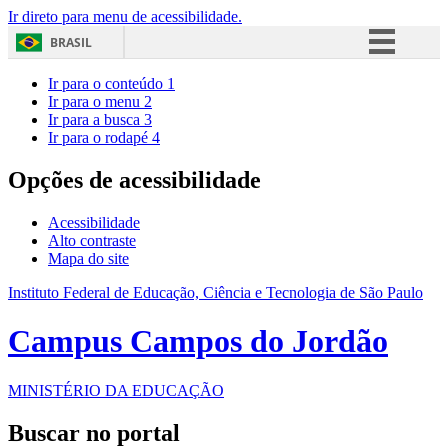
Ir direto para menu de acessibilidade.
BRASIL
Simplifique!
Ir para o conteúdo
1
Ir para o menu
2
Comunica BR
Ir para a busca
3
Ir para o rodapé
4
Participe
Acesso à informação
Opções de acessibilidade
Legislação
Acessibilidade
Canais
Alto contraste
Mapa do site
Instituto Federal de Educação, Ciência e Tecnologia de São Paulo
Campus Campos do Jordão
MINISTÉRIO DA EDUCAÇÃO
Buscar no portal