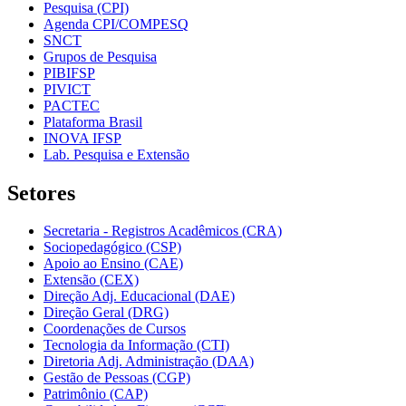
Pesquisa (CPI)
Agenda CPI/COMPESQ
SNCT
Grupos de Pesquisa
PIBIFSP
PIVICT
PACTEC
Plataforma Brasil
INOVA IFSP
Lab. Pesquisa e Extensão
Setores
Secretaria - Registros Acadêmicos (CRA)
Sociopedagógico (CSP)
Apoio ao Ensino (CAE)
Extensão (CEX)
Direção Adj. Educacional (DAE)
Direção Geral (DRG)
Coordenações de Cursos
Tecnologia da Informação (CTI)
Diretoria Adj. Administração (DAA)
Gestão de Pessoas (CGP)
Patrimônio (CAP)