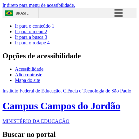
Ir direto para menu de acessibilidade.
BRASIL
Simplifique!
Ir para o conteúdo
1
Ir para o menu
2
Comunica BR
Ir para a busca
3
Ir para o rodapé
4
Participe
Acesso à informação
Opções de acessibilidade
Legislação
Acessibilidade
Canais
Alto contraste
Mapa do site
Instituto Federal de Educação, Ciência e Tecnologia de São Paulo
Campus Campos do Jordão
MINISTÉRIO DA EDUCAÇÃO
Buscar no portal