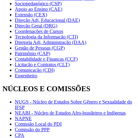
Sociopedagógico (CSP)
Apoio ao Ensino (CAE)
Extensão (CEX)
Direção Adj. Educacional (DAE)
Direção Geral (DRG)
Coordenações de Cursos
Tecnologia da Informação (CTI)
Diretoria Adj. Administração (DAA)
Gestão de Pessoas (CGP)
Patrimônio (CAP)
Contabilidade e Finanças (CCF)
Licitação e Contratos (CLT)
Comunicação (CDI)
Engenheiro
NÚCLEOS E COMISSÕES
NUGS - Núcleo de Estudos Sobre Gênero e Sexualidade do
IFSP
NEABI - Núcleo de Estudos Afro-brasileiros e Indígenas
NAPNE
Comissão Local do PDI
Comissão do PPP
CPA