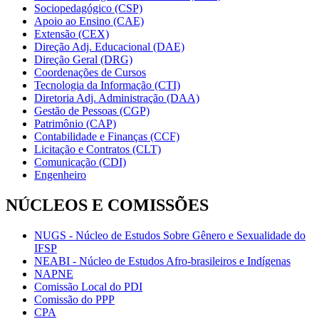
Sociopedagógico (CSP)
Apoio ao Ensino (CAE)
Extensão (CEX)
Direção Adj. Educacional (DAE)
Direção Geral (DRG)
Coordenações de Cursos
Tecnologia da Informação (CTI)
Diretoria Adj. Administração (DAA)
Gestão de Pessoas (CGP)
Patrimônio (CAP)
Contabilidade e Finanças (CCF)
Licitação e Contratos (CLT)
Comunicação (CDI)
Engenheiro
NÚCLEOS E COMISSÕES
NUGS - Núcleo de Estudos Sobre Gênero e Sexualidade do
IFSP
NEABI - Núcleo de Estudos Afro-brasileiros e Indígenas
NAPNE
Comissão Local do PDI
Comissão do PPP
CPA