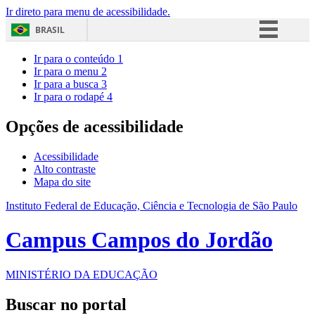
Ir direto para menu de acessibilidade.
BRASIL
Simplifique!
Ir para o conteúdo
1
Ir para o menu
2
Comunica BR
Ir para a busca
3
Ir para o rodapé
4
Participe
Acesso à informação
Opções de acessibilidade
Legislação
Acessibilidade
Canais
Alto contraste
Mapa do site
Instituto Federal de Educação, Ciência e Tecnologia de São Paulo
Campus Campos do Jordão
MINISTÉRIO DA EDUCAÇÃO
Buscar no portal