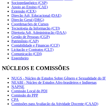
Sociopedagógico (CSP)
Apoio ao Ensino (CAE)
Extensão (CEX)
Direção Adj. Educacional (DAE)
Direção Geral (DRG)
Coordenações de Cursos
Tecnologia da Informação (CTI)
Diretoria Adj. Administração (DAA)
Gestão de Pessoas (CGP)
Patrimônio (CAP)
Contabilidade e Finanças (CCF)
Licitação e Contratos (CLT)
Comunicação (CDI)
Engenheiro
NÚCLEOS E COMISSÕES
NUGS - Núcleo de Estudos Sobre Gênero e Sexualidade do I
NEABI - Núcleo de Estudos Afro-brasileiros e Indígenas
NAPNE
Comissão Local do PDI
Comissão do PPP
CPA
Comissões para Avaliação da Atividade Docente (CAAD)