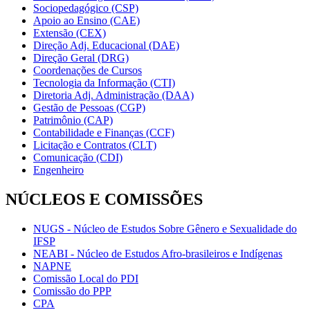
Sociopedagógico (CSP)
Apoio ao Ensino (CAE)
Extensão (CEX)
Direção Adj. Educacional (DAE)
Direção Geral (DRG)
Coordenações de Cursos
Tecnologia da Informação (CTI)
Diretoria Adj. Administração (DAA)
Gestão de Pessoas (CGP)
Patrimônio (CAP)
Contabilidade e Finanças (CCF)
Licitação e Contratos (CLT)
Comunicação (CDI)
Engenheiro
NÚCLEOS E COMISSÕES
NUGS - Núcleo de Estudos Sobre Gênero e Sexualidade do
IFSP
NEABI - Núcleo de Estudos Afro-brasileiros e Indígenas
NAPNE
Comissão Local do PDI
Comissão do PPP
CPA