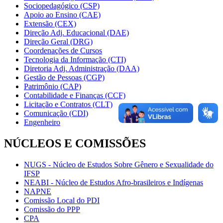
Sociopedagógico (CSP)
Apoio ao Ensino (CAE)
Extensão (CEX)
Direção Adj. Educacional (DAE)
Direção Geral (DRG)
Coordenações de Cursos
Tecnologia da Informação (CTI)
Diretoria Adj. Administração (DAA)
Gestão de Pessoas (CGP)
Patrimônio (CAP)
Contabilidade e Finanças (CCF)
Licitação e Contratos (CLT)
Comunicação (CDI)
Engenheiro
NÚCLEOS E COMISSÕES
NUGS - Núcleo de Estudos Sobre Gênero e Sexualidade do
IFSP
NEABI - Núcleo de Estudos Afro-brasileiros e Indígenas
NAPNE
Comissão Local do PDI
Comissão do PPP
CPA