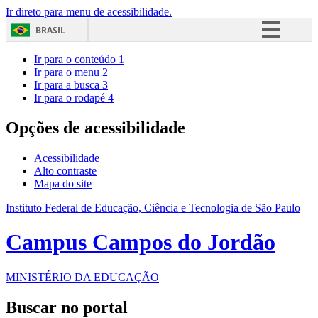
Ir direto para menu de acessibilidade.
BRASIL
Simplifique!
Ir para o conteúdo
1
Ir para o menu
2
Comunica BR
Ir para a busca
3
Ir para o rodapé
4
Participe
Acesso à informação
Opções de acessibilidade
Legislação
Acessibilidade
Canais
Alto contraste
Mapa do site
Instituto Federal de Educação, Ciência e Tecnologia de São Paulo
Campus Campos do Jordão
MINISTÉRIO DA EDUCAÇÃO
Buscar no portal