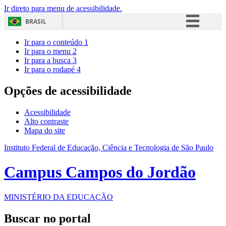
Ir direto para menu de acessibilidade.
BRASIL
Simplifique!
Ir para o conteúdo
1
Ir para o menu
2
Comunica BR
Ir para a busca
3
Ir para o rodapé
4
Participe
Acesso à informação
Opções de acessibilidade
Legislação
Acessibilidade
Canais
Alto contraste
Mapa do site
Instituto Federal de Educação, Ciência e Tecnologia de São Paulo
Campus Campos do Jordão
MINISTÉRIO DA EDUCAÇÃO
Buscar no portal