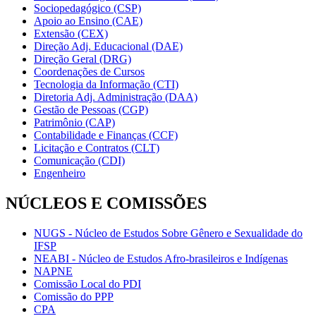
Sociopedagógico (CSP)
Apoio ao Ensino (CAE)
Extensão (CEX)
Direção Adj. Educacional (DAE)
Direção Geral (DRG)
Coordenações de Cursos
Tecnologia da Informação (CTI)
Diretoria Adj. Administração (DAA)
Gestão de Pessoas (CGP)
Patrimônio (CAP)
Contabilidade e Finanças (CCF)
Licitação e Contratos (CLT)
Comunicação (CDI)
Engenheiro
NÚCLEOS E COMISSÕES
NUGS - Núcleo de Estudos Sobre Gênero e Sexualidade do
IFSP
NEABI - Núcleo de Estudos Afro-brasileiros e Indígenas
NAPNE
Comissão Local do PDI
Comissão do PPP
CPA