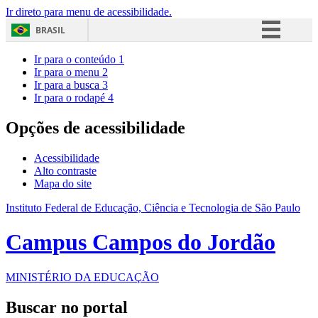
Ir direto para menu de acessibilidade.
BRASIL
Simplifique!
Ir para o conteúdo
1
Ir para o menu
2
Comunica BR
Ir para a busca
3
Ir para o rodapé
4
Participe
Acesso à informação
Opções de acessibilidade
Legislação
Acessibilidade
Canais
Alto contraste
Mapa do site
Instituto Federal de Educação, Ciência e Tecnologia de São Paulo
Campus Campos do Jordão
MINISTÉRIO DA EDUCAÇÃO
Buscar no portal