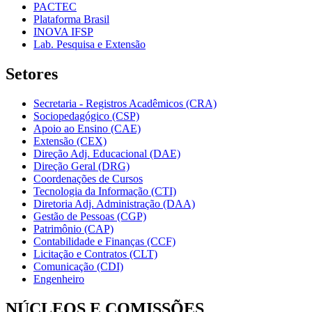
PACTEC
Plataforma Brasil
INOVA IFSP
Lab. Pesquisa e Extensão
Setores
Secretaria - Registros Acadêmicos (CRA)
Sociopedagógico (CSP)
Apoio ao Ensino (CAE)
Extensão (CEX)
Direção Adj. Educacional (DAE)
Direção Geral (DRG)
Coordenações de Cursos
Tecnologia da Informação (CTI)
Diretoria Adj. Administração (DAA)
Gestão de Pessoas (CGP)
Patrimônio (CAP)
Contabilidade e Finanças (CCF)
Licitação e Contratos (CLT)
Comunicação (CDI)
Engenheiro
NÚCLEOS E COMISSÕES