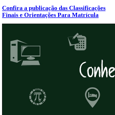
Confira a publicação das Classificações
Finais e Orientações Para Matrícula