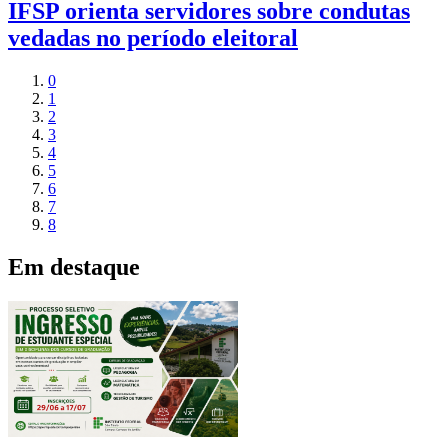
IFSP orienta servidores sobre condutas
vedadas no período eleitoral
0
1
2
3
4
5
6
7
8
Em destaque