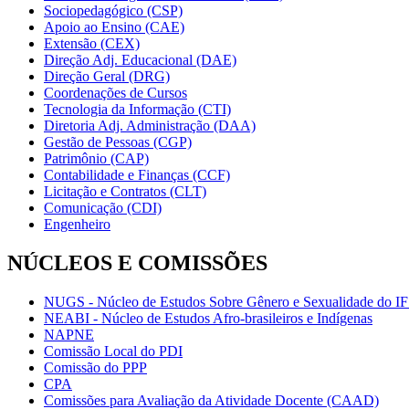
Sociopedagógico (CSP)
Apoio ao Ensino (CAE)
Extensão (CEX)
Direção Adj. Educacional (DAE)
Direção Geral (DRG)
Coordenações de Cursos
Tecnologia da Informação (CTI)
Diretoria Adj. Administração (DAA)
Gestão de Pessoas (CGP)
Patrimônio (CAP)
Contabilidade e Finanças (CCF)
Licitação e Contratos (CLT)
Comunicação (CDI)
Engenheiro
NÚCLEOS E COMISSÕES
NUGS - Núcleo de Estudos Sobre Gênero e Sexualidade do I
NEABI - Núcleo de Estudos Afro-brasileiros e Indígenas
NAPNE
Comissão Local do PDI
Comissão do PPP
CPA
Comissões para Avaliação da Atividade Docente (CAAD)