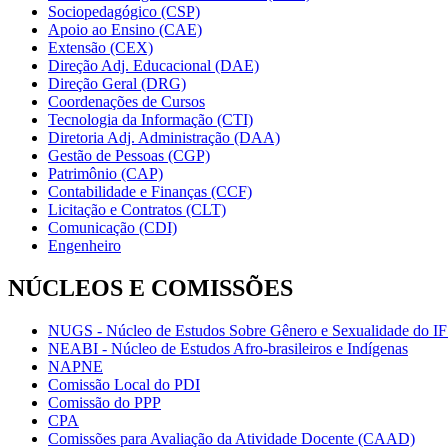
Sociopedagógico (CSP)
Apoio ao Ensino (CAE)
Extensão (CEX)
Direção Adj. Educacional (DAE)
Direção Geral (DRG)
Coordenações de Cursos
Tecnologia da Informação (CTI)
Diretoria Adj. Administração (DAA)
Gestão de Pessoas (CGP)
Patrimônio (CAP)
Contabilidade e Finanças (CCF)
Licitação e Contratos (CLT)
Comunicação (CDI)
Engenheiro
NÚCLEOS E COMISSÕES
NUGS - Núcleo de Estudos Sobre Gênero e Sexualidade do I
NEABI - Núcleo de Estudos Afro-brasileiros e Indígenas
NAPNE
Comissão Local do PDI
Comissão do PPP
CPA
Comissões para Avaliação da Atividade Docente (CAAD)