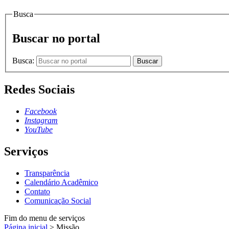
Busca
Buscar no portal
Busca:
Buscar
Redes Sociais
Facebook
Instagram
YouTube
Serviços
Transparência
Calendário Acadêmico
Contato
Comunicação Social
Fim do menu de serviços
Página inicial
>
Missão