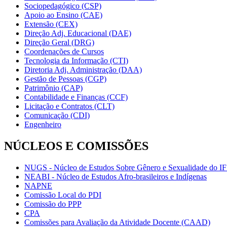
Sociopedagógico (CSP)
Apoio ao Ensino (CAE)
Extensão (CEX)
Direção Adj. Educacional (DAE)
Direção Geral (DRG)
Coordenações de Cursos
Tecnologia da Informação (CTI)
Diretoria Adj. Administração (DAA)
Gestão de Pessoas (CGP)
Patrimônio (CAP)
Contabilidade e Finanças (CCF)
Licitação e Contratos (CLT)
Comunicação (CDI)
Engenheiro
NÚCLEOS E COMISSÕES
NUGS - Núcleo de Estudos Sobre Gênero e Sexualidade do I
NEABI - Núcleo de Estudos Afro-brasileiros e Indígenas
NAPNE
Comissão Local do PDI
Comissão do PPP
CPA
Comissões para Avaliação da Atividade Docente (CAAD)