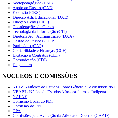
Sociopedagógico (CSP)
Apoio ao Ensino (CAE)
Extensão (CEX)
Direção Adj. Educacional (DAE)
Direção Geral (DRG)
Coordenações de Cursos
Tecnologia da Informação (CTI)
Diretoria Adj. Administração (DAA)
Gestão de Pessoas (CGP)
Patrimônio (CAP)
Contabilidade e Finanças (CCF)
Licitação e Contratos (CLT)
Comunicação (CDI)
Engenheiro
NÚCLEOS E COMISSÕES
NUGS - Núcleo de Estudos Sobre Gênero e Sexualidade do I
NEABI - Núcleo de Estudos Afro-brasileiros e Indígenas
NAPNE
Comissão Local do PDI
Comissão do PPP
CPA
Comissões para Avaliação da Atividade Docente (CAAD)