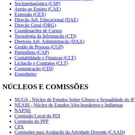
Sociopedagógico (CSP)
Apoio ao Ensino (CAE)
Extensão (CEX)
Direção Adj. Educacional (DAE)
Direção Geral (DRG)
Coordenações de Cursos
Tecnologia da Informação (CTI)
Diretoria Adj. Administração (DAA)
Gestão de Pessoas (CGP)
Patrimônio (CAP)
Contabilidade e Finanças (CCF)
Licitação e Contratos (CLT)
Comunicação (CDI)
Engenheiro
NÚCLEOS E COMISSÕES
NUGS - Núcleo de Estudos Sobre Gênero e Sexualidade do I
NEABI - Núcleo de Estudos Afro-brasileiros e Indígenas
NAPNE
Comissão Local do PDI
Comissão do PPP
CPA
Comissões para Avaliação da Atividade Docente (CAAD)