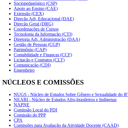
Sociopedagógico (CSP)
Apoio ao Ensino (CAE)
Extensão (CEX)
Direção Adj. Educacional (DAE)
Direção Geral (DRG)
Coordenações de Cursos
Tecnologia da Informação (CTI)
Diretoria Adj. Administração (DAA)
Gestão de Pessoas (CGP)
Patrimônio (CAP)
Contabilidade e Finanças (CCF)
Licitação e Contratos (CLT)
Comunicação (CDI)
Engenheiro
NÚCLEOS E COMISSÕES
NUGS - Núcleo de Estudos Sobre Gênero e Sexualidade do I
NEABI - Núcleo de Estudos Afro-brasileiros e Indígenas
NAPNE
Comissão Local do PDI
Comissão do PPP
CPA
Comissões para Avaliação da Atividade Docente (CAAD)