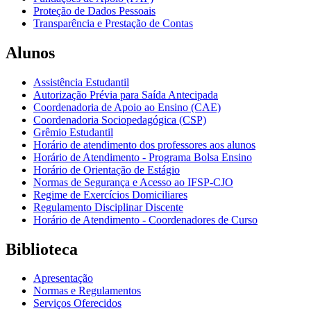
Proteção de Dados Pessoais
Transparência e Prestação de Contas
Alunos
Assistência Estudantil
Autorização Prévia para Saída Antecipada
Coordenadoria de Apoio ao Ensino (CAE)
Coordenadoria Sociopedagógica (CSP)
Grêmio Estudantil
Horário de atendimento dos professores aos alunos
Horário de Atendimento - Programa Bolsa Ensino
Horário de Orientação de Estágio
Normas de Segurança e Acesso ao IFSP-CJO
Regime de Exercícios Domiciliares
Regulamento Disciplinar Discente
Horário de Atendimento - Coordenadores de Curso
Biblioteca
Apresentação
Normas e Regulamentos
Serviços Oferecidos