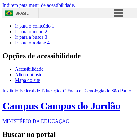
Ir direto para menu de acessibilidade.
BRASIL
Simplifique!
Ir para o conteúdo
1
Ir para o menu
2
Comunica BR
Ir para a busca
3
Ir para o rodapé
4
Participe
Acesso à informação
Opções de acessibilidade
Legislação
Acessibilidade
Canais
Alto contraste
Mapa do site
Instituto Federal de Educação, Ciência e Tecnologia de São Paulo
Campus Campos do Jordão
MINISTÉRIO DA EDUCAÇÃO
Buscar no portal