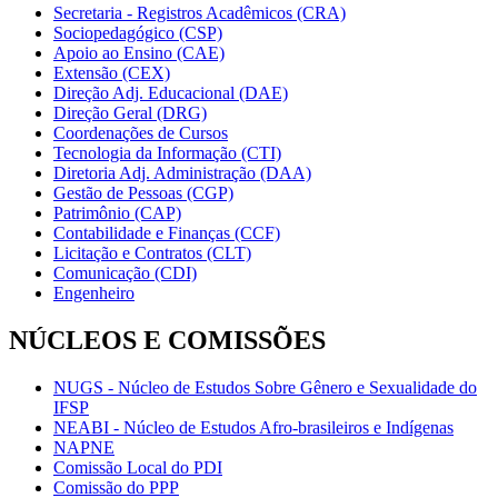
Secretaria - Registros Acadêmicos (CRA)
Sociopedagógico (CSP)
Apoio ao Ensino (CAE)
Extensão (CEX)
Direção Adj. Educacional (DAE)
Direção Geral (DRG)
Coordenações de Cursos
Tecnologia da Informação (CTI)
Diretoria Adj. Administração (DAA)
Gestão de Pessoas (CGP)
Patrimônio (CAP)
Contabilidade e Finanças (CCF)
Licitação e Contratos (CLT)
Comunicação (CDI)
Engenheiro
NÚCLEOS E COMISSÕES
NUGS - Núcleo de Estudos Sobre Gênero e Sexualidade do
IFSP
NEABI - Núcleo de Estudos Afro-brasileiros e Indígenas
NAPNE
Comissão Local do PDI
Comissão do PPP