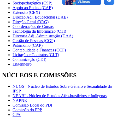
Sociopedagógico (CSP)
Apoio ao Ensino (CAE)
Extensão (CEX)
Direção Adj. Educacional (DAE)
Direção Geral (DRG)
Coordenações de Cursos
Tecnologia da Informação (CTI)
Diretoria Adj. Administração (DAA)
Gestão de Pessoas (CGP)
Patrimônio (CAP)
Contabilidade e Finanças (CCF)
Licitação e Contratos (CLT)
Comunicação (CDI)
Engenheiro
NÚCLEOS E COMISSÕES
NUGS - Núcleo de Estudos Sobre Gênero e Sexualidade do
IFSP
NEABI - Núcleo de Estudos Afro-brasileiros e Indígenas
NAPNE
Comissão Local do PDI
Comissão do PPP
CPA