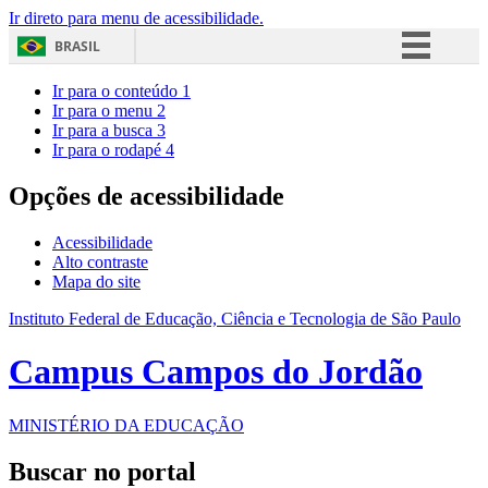
Ir direto para menu de acessibilidade.
BRASIL
Simplifique!
Ir para o conteúdo
1
Ir para o menu
2
Comunica BR
Ir para a busca
3
Ir para o rodapé
4
Participe
Acesso à informação
Opções de acessibilidade
Legislação
Acessibilidade
Canais
Alto contraste
Mapa do site
Instituto Federal de Educação, Ciência e Tecnologia de São Paulo
Campus Campos do Jordão
MINISTÉRIO DA EDUCAÇÃO
Buscar no portal