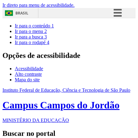
Ir direto para menu de acessibilidade.
BRASIL
Simplifique!
Ir para o conteúdo
1
Ir para o menu
2
Comunica BR
Ir para a busca
3
Ir para o rodapé
4
Participe
Acesso à informação
Opções de acessibilidade
Legislação
Acessibilidade
Canais
Alto contraste
Mapa do site
Instituto Federal de Educação, Ciência e Tecnologia de São Paulo
Campus Campos do Jordão
MINISTÉRIO DA EDUCAÇÃO
Buscar no portal