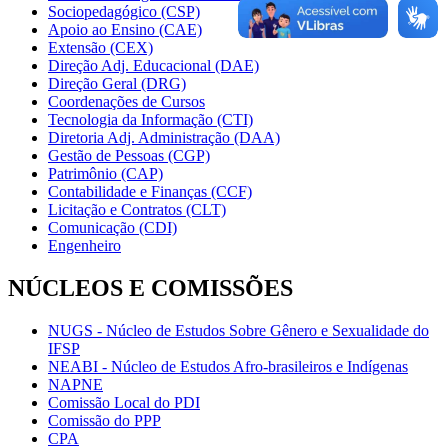
Sociopedagógico (CSP)
Apoio ao Ensino (CAE)
Extensão (CEX)
Direção Adj. Educacional (DAE)
Direção Geral (DRG)
Coordenações de Cursos
Tecnologia da Informação (CTI)
Diretoria Adj. Administração (DAA)
Gestão de Pessoas (CGP)
Patrimônio (CAP)
Contabilidade e Finanças (CCF)
Licitação e Contratos (CLT)
Comunicação (CDI)
Engenheiro
NÚCLEOS E COMISSÕES
NUGS - Núcleo de Estudos Sobre Gênero e Sexualidade do
IFSP
NEABI - Núcleo de Estudos Afro-brasileiros e Indígenas
NAPNE
Comissão Local do PDI
Comissão do PPP
CPA