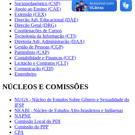
Sociopedagógico (CSP)
Apoio ao Ensino (CAE)
Extensão (CEX)
Direção Adj. Educacional (DAE)
Direção Geral (DRG)
Coordenações de Cursos
Tecnologia da Informação (CTI)
Diretoria Adj. Administração (DAA)
Gestão de Pessoas (CGP)
Patrimônio (CAP)
Contabilidade e Finanças (CCF)
Licitação e Contratos (CLT)
Comunicação (CDI)
Engenheiro
NÚCLEOS E COMISSÕES
NUGS - Núcleo de Estudos Sobre Gênero e Sexualidade do
IFSP
NEABI - Núcleo de Estudos Afro-brasileiros e Indígenas
NAPNE
Comissão Local do PDI
Comissão do PPP
CPA