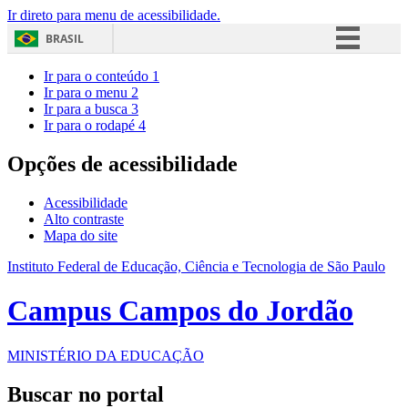
Ir direto para menu de acessibilidade.
BRASIL
Simplifique!
Ir para o conteúdo
1
Ir para o menu
2
Comunica BR
Ir para a busca
3
Ir para o rodapé
4
Participe
Acesso à informação
Opções de acessibilidade
Legislação
Acessibilidade
Canais
Alto contraste
Mapa do site
Instituto Federal de Educação, Ciência e Tecnologia de São Paulo
Campus Campos do Jordão
MINISTÉRIO DA EDUCAÇÃO
Buscar no portal