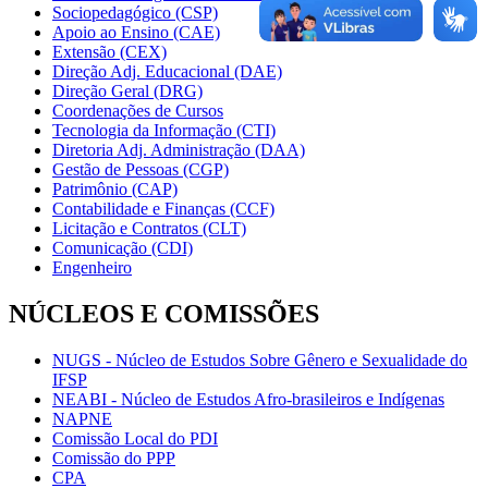
Sociopedagógico (CSP)
Apoio ao Ensino (CAE)
Extensão (CEX)
Direção Adj. Educacional (DAE)
Direção Geral (DRG)
Coordenações de Cursos
Tecnologia da Informação (CTI)
Diretoria Adj. Administração (DAA)
Gestão de Pessoas (CGP)
Patrimônio (CAP)
Contabilidade e Finanças (CCF)
Licitação e Contratos (CLT)
Comunicação (CDI)
Engenheiro
NÚCLEOS E COMISSÕES
NUGS - Núcleo de Estudos Sobre Gênero e Sexualidade do
IFSP
NEABI - Núcleo de Estudos Afro-brasileiros e Indígenas
NAPNE
Comissão Local do PDI
Comissão do PPP
CPA