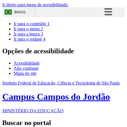
Ir direto para menu de acessibilidade.
BRASIL
Simplifique!
Ir para o conteúdo
1
Ir para o menu
2
Comunica BR
Ir para a busca
3
Ir para o rodapé
4
Participe
Acesso à informação
Opções de acessibilidade
Legislação
Acessibilidade
Canais
Alto contraste
Mapa do site
Instituto Federal de Educação, Ciência e Tecnologia de São Paulo
Campus Campos do Jordão
MINISTÉRIO DA EDUCAÇÃO
Buscar no portal