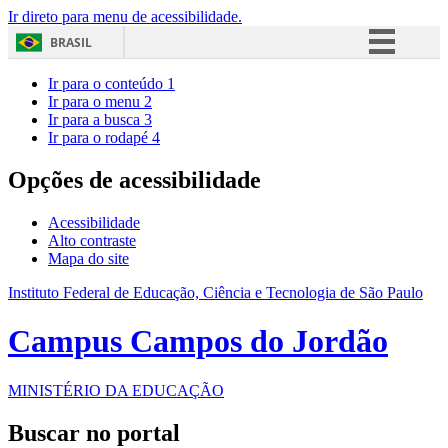
Ir direto para menu de acessibilidade.
BRASIL
Simplifique!
Ir para o conteúdo
1
Ir para o menu
2
Comunica BR
Ir para a busca
3
Ir para o rodapé
4
Participe
Acesso à informação
Opções de acessibilidade
Legislação
Acessibilidade
Canais
Alto contraste
Mapa do site
Instituto Federal de Educação, Ciência e Tecnologia de São Paulo
Campus Campos do Jordão
MINISTÉRIO DA EDUCAÇÃO
Buscar no portal