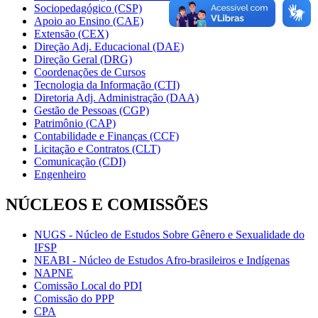
Sociopedagógico (CSP)
Apoio ao Ensino (CAE)
Extensão (CEX)
Direção Adj. Educacional (DAE)
Direção Geral (DRG)
Coordenações de Cursos
Tecnologia da Informação (CTI)
Diretoria Adj. Administração (DAA)
Gestão de Pessoas (CGP)
Patrimônio (CAP)
Contabilidade e Finanças (CCF)
Licitação e Contratos (CLT)
Comunicação (CDI)
Engenheiro
NÚCLEOS E COMISSÕES
NUGS - Núcleo de Estudos Sobre Gênero e Sexualidade do
IFSP
NEABI - Núcleo de Estudos Afro-brasileiros e Indígenas
NAPNE
Comissão Local do PDI
Comissão do PPP
CPA