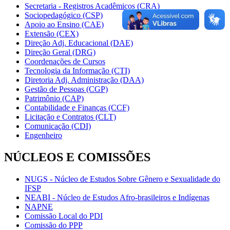
Secretaria - Registros Acadêmicos (CRA)
Sociopedagógico (CSP)
Apoio ao Ensino (CAE)
Extensão (CEX)
Direção Adj. Educacional (DAE)
Direção Geral (DRG)
Coordenações de Cursos
Tecnologia da Informação (CTI)
Diretoria Adj. Administração (DAA)
Gestão de Pessoas (CGP)
Patrimônio (CAP)
Contabilidade e Finanças (CCF)
Licitação e Contratos (CLT)
Comunicação (CDI)
Engenheiro
NÚCLEOS E COMISSÕES
NUGS - Núcleo de Estudos Sobre Gênero e Sexualidade do
IFSP
NEABI - Núcleo de Estudos Afro-brasileiros e Indígenas
NAPNE
Comissão Local do PDI
Comissão do PPP