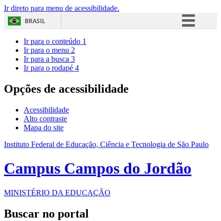
Ir direto para menu de acessibilidade.
BRASIL
Simplifique!
Ir para o conteúdo
1
Ir para o menu
2
Comunica BR
Ir para a busca
3
Ir para o rodapé
4
Participe
Acesso à informação
Opções de acessibilidade
Legislação
Acessibilidade
Canais
Alto contraste
Mapa do site
Instituto Federal de Educação, Ciência e Tecnologia de São Paulo
Campus Campos do Jordão
MINISTÉRIO DA EDUCAÇÃO
Buscar no portal