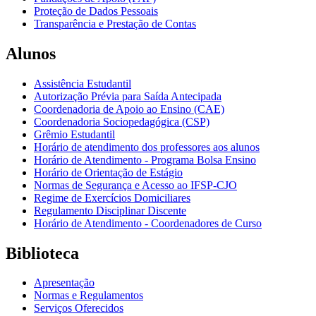
Proteção de Dados Pessoais
Transparência e Prestação de Contas
Alunos
Assistência Estudantil
Autorização Prévia para Saída Antecipada
Coordenadoria de Apoio ao Ensino (CAE)
Coordenadoria Sociopedagógica (CSP)
Grêmio Estudantil
Horário de atendimento dos professores aos alunos
Horário de Atendimento - Programa Bolsa Ensino
Horário de Orientação de Estágio
Normas de Segurança e Acesso ao IFSP-CJO
Regime de Exercícios Domiciliares
Regulamento Disciplinar Discente
Horário de Atendimento - Coordenadores de Curso
Biblioteca
Apresentação
Normas e Regulamentos
Serviços Oferecidos