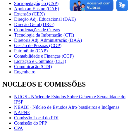
Sociopedagógico (CSP)
Apoio ao Ensino (CAE)
Extensão (CEX)
Direção Adj. Educacional (DAE)
Direção Geral (DRG)
Coordenações de Cursos
Tecnologia da Informação (CTI)
Diretoria Adj. Administração (DAA)
Gestão de Pessoas (CGP)
Patrimônio (CAP)
Contabilidade e Finanças (CCF)
Licitação e Contratos (CLT)
Comunicação (CDI)
Engenheiro
NÚCLEOS E COMISSÕES
NUGS - Núcleo de Estudos Sobre Gênero e Sexualidade do
IFSP
NEABI - Núcleo de Estudos Afro-brasileiros e Indígenas
NAPNE
Comissão Local do PDI
Comissão do PPP
CPA