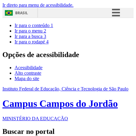
Ir direto para menu de acessibilidade.
BRASIL
Simplifique!
Ir para o conteúdo
1
Ir para o menu
2
Comunica BR
Ir para a busca
3
Ir para o rodapé
4
Participe
Acesso à informação
Opções de acessibilidade
Legislação
Acessibilidade
Canais
Alto contraste
Mapa do site
Instituto Federal de Educação, Ciência e Tecnologia de São Paulo
Campus Campos do Jordão
MINISTÉRIO DA EDUCAÇÃO
Buscar no portal