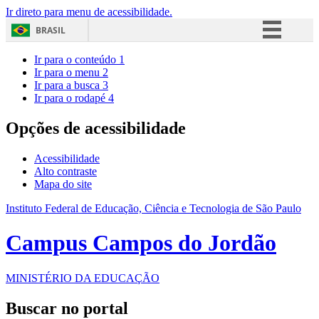
Ir direto para menu de acessibilidade.
BRASIL
Simplifique!
Ir para o conteúdo
1
Ir para o menu
2
Comunica BR
Ir para a busca
3
Ir para o rodapé
4
Participe
Acesso à informação
Opções de acessibilidade
Legislação
Acessibilidade
Canais
Alto contraste
Mapa do site
Instituto Federal de Educação, Ciência e Tecnologia de São Paulo
Campus Campos do Jordão
MINISTÉRIO DA EDUCAÇÃO
Buscar no portal