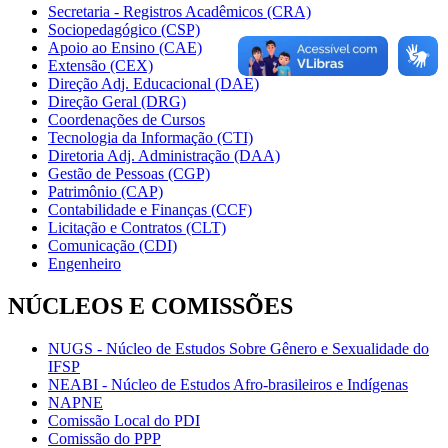
Secretaria - Registros Acadêmicos (CRA)
Sociopedagógico (CSP)
Apoio ao Ensino (CAE)
Extensão (CEX)
Direção Adj. Educacional (DAE)
Direção Geral (DRG)
Coordenações de Cursos
Tecnologia da Informação (CTI)
Diretoria Adj. Administração (DAA)
Gestão de Pessoas (CGP)
Patrimônio (CAP)
Contabilidade e Finanças (CCF)
Licitação e Contratos (CLT)
Comunicação (CDI)
Engenheiro
NÚCLEOS E COMISSÕES
NUGS - Núcleo de Estudos Sobre Gênero e Sexualidade do
IFSP
NEABI - Núcleo de Estudos Afro-brasileiros e Indígenas
NAPNE
Comissão Local do PDI
Comissão do PPP