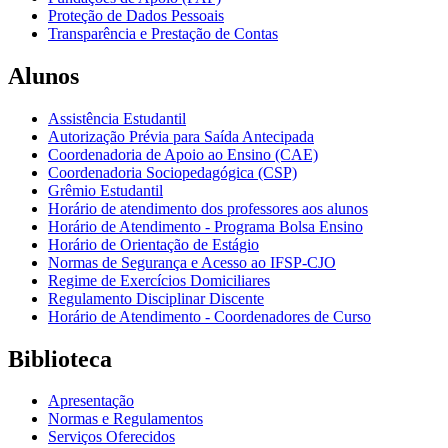
Proteção de Dados Pessoais
Transparência e Prestação de Contas
Alunos
Assistência Estudantil
Autorização Prévia para Saída Antecipada
Coordenadoria de Apoio ao Ensino (CAE)
Coordenadoria Sociopedagógica (CSP)
Grêmio Estudantil
Horário de atendimento dos professores aos alunos
Horário de Atendimento - Programa Bolsa Ensino
Horário de Orientação de Estágio
Normas de Segurança e Acesso ao IFSP-CJO
Regime de Exercícios Domiciliares
Regulamento Disciplinar Discente
Horário de Atendimento - Coordenadores de Curso
Biblioteca
Apresentação
Normas e Regulamentos
Serviços Oferecidos