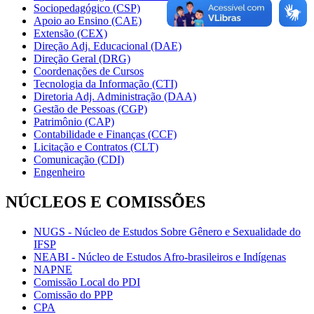
Sociopedagógico (CSP)
Apoio ao Ensino (CAE)
Extensão (CEX)
Direção Adj. Educacional (DAE)
Direção Geral (DRG)
Coordenações de Cursos
Tecnologia da Informação (CTI)
Diretoria Adj. Administração (DAA)
Gestão de Pessoas (CGP)
Patrimônio (CAP)
Contabilidade e Finanças (CCF)
Licitação e Contratos (CLT)
Comunicação (CDI)
Engenheiro
NÚCLEOS E COMISSÕES
NUGS - Núcleo de Estudos Sobre Gênero e Sexualidade do
IFSP
NEABI - Núcleo de Estudos Afro-brasileiros e Indígenas
NAPNE
Comissão Local do PDI
Comissão do PPP
CPA