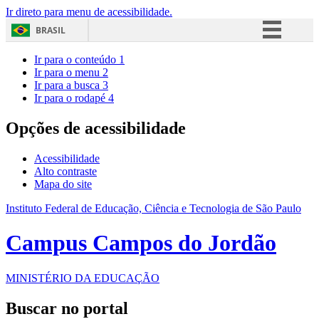
Ir direto para menu de acessibilidade.
BRASIL
Simplifique!
Ir para o conteúdo
1
Ir para o menu
2
Comunica BR
Ir para a busca
3
Ir para o rodapé
4
Participe
Acesso à informação
Opções de acessibilidade
Legislação
Acessibilidade
Canais
Alto contraste
Mapa do site
Instituto Federal de Educação, Ciência e Tecnologia de São Paulo
Campus Campos do Jordão
MINISTÉRIO DA EDUCAÇÃO
Buscar no portal