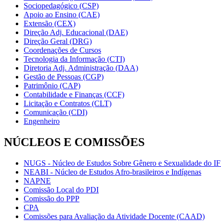
Sociopedagógico (CSP)
Apoio ao Ensino (CAE)
Extensão (CEX)
Direção Adj. Educacional (DAE)
Direção Geral (DRG)
Coordenações de Cursos
Tecnologia da Informação (CTI)
Diretoria Adj. Administração (DAA)
Gestão de Pessoas (CGP)
Patrimônio (CAP)
Contabilidade e Finanças (CCF)
Licitação e Contratos (CLT)
Comunicação (CDI)
Engenheiro
NÚCLEOS E COMISSÕES
NUGS - Núcleo de Estudos Sobre Gênero e Sexualidade do I
NEABI - Núcleo de Estudos Afro-brasileiros e Indígenas
NAPNE
Comissão Local do PDI
Comissão do PPP
CPA
Comissões para Avaliação da Atividade Docente (CAAD)