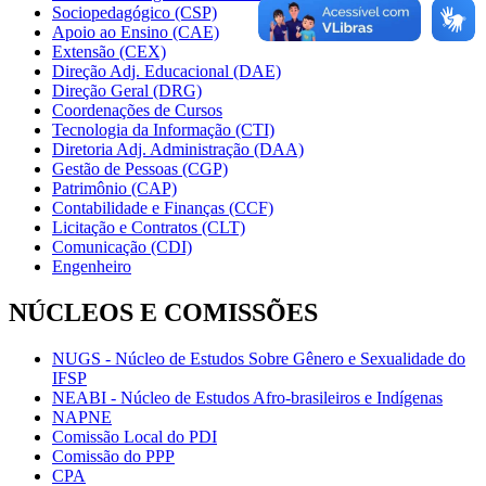
Sociopedagógico (CSP)
Apoio ao Ensino (CAE)
Extensão (CEX)
Direção Adj. Educacional (DAE)
Direção Geral (DRG)
Coordenações de Cursos
Tecnologia da Informação (CTI)
Diretoria Adj. Administração (DAA)
Gestão de Pessoas (CGP)
Patrimônio (CAP)
Contabilidade e Finanças (CCF)
Licitação e Contratos (CLT)
Comunicação (CDI)
Engenheiro
NÚCLEOS E COMISSÕES
NUGS - Núcleo de Estudos Sobre Gênero e Sexualidade do
IFSP
NEABI - Núcleo de Estudos Afro-brasileiros e Indígenas
NAPNE
Comissão Local do PDI
Comissão do PPP
CPA