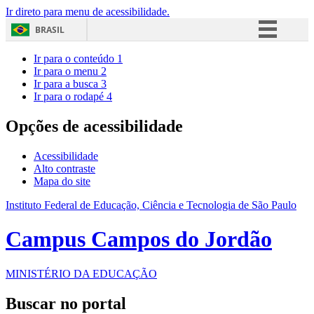
Ir direto para menu de acessibilidade.
BRASIL
Simplifique!
Ir para o conteúdo
1
Ir para o menu
2
Comunica BR
Ir para a busca
3
Ir para o rodapé
4
Participe
Acesso à informação
Opções de acessibilidade
Legislação
Acessibilidade
Canais
Alto contraste
Mapa do site
Instituto Federal de Educação, Ciência e Tecnologia de São Paulo
Campus Campos do Jordão
MINISTÉRIO DA EDUCAÇÃO
Buscar no portal