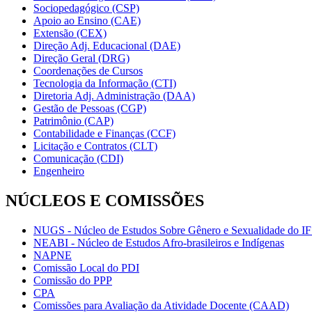
Sociopedagógico (CSP)
Apoio ao Ensino (CAE)
Extensão (CEX)
Direção Adj. Educacional (DAE)
Direção Geral (DRG)
Coordenações de Cursos
Tecnologia da Informação (CTI)
Diretoria Adj. Administração (DAA)
Gestão de Pessoas (CGP)
Patrimônio (CAP)
Contabilidade e Finanças (CCF)
Licitação e Contratos (CLT)
Comunicação (CDI)
Engenheiro
NÚCLEOS E COMISSÕES
NUGS - Núcleo de Estudos Sobre Gênero e Sexualidade do I
NEABI - Núcleo de Estudos Afro-brasileiros e Indígenas
NAPNE
Comissão Local do PDI
Comissão do PPP
CPA
Comissões para Avaliação da Atividade Docente (CAAD)