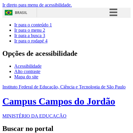
Ir direto para menu de acessibilidade.
BRASIL
Simplifique!
Ir para o conteúdo
1
Ir para o menu
2
Comunica BR
Ir para a busca
3
Ir para o rodapé
4
Participe
Acesso à informação
Opções de acessibilidade
Legislação
Acessibilidade
Canais
Alto contraste
Mapa do site
Instituto Federal de Educação, Ciência e Tecnologia de São Paulo
Campus Campos do Jordão
MINISTÉRIO DA EDUCAÇÃO
Buscar no portal