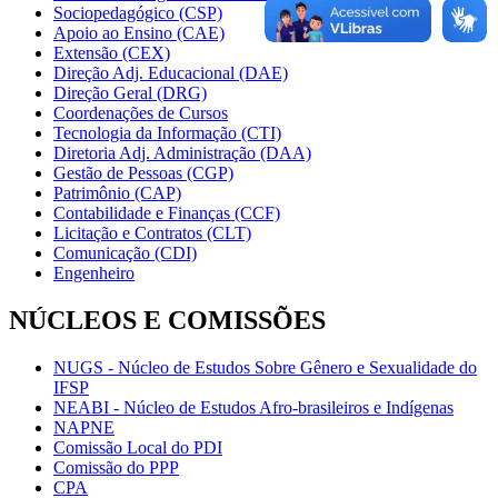
Sociopedagógico (CSP)
Apoio ao Ensino (CAE)
Extensão (CEX)
Direção Adj. Educacional (DAE)
Direção Geral (DRG)
Coordenações de Cursos
Tecnologia da Informação (CTI)
Diretoria Adj. Administração (DAA)
Gestão de Pessoas (CGP)
Patrimônio (CAP)
Contabilidade e Finanças (CCF)
Licitação e Contratos (CLT)
Comunicação (CDI)
Engenheiro
NÚCLEOS E COMISSÕES
NUGS - Núcleo de Estudos Sobre Gênero e Sexualidade do
IFSP
NEABI - Núcleo de Estudos Afro-brasileiros e Indígenas
NAPNE
Comissão Local do PDI
Comissão do PPP
CPA