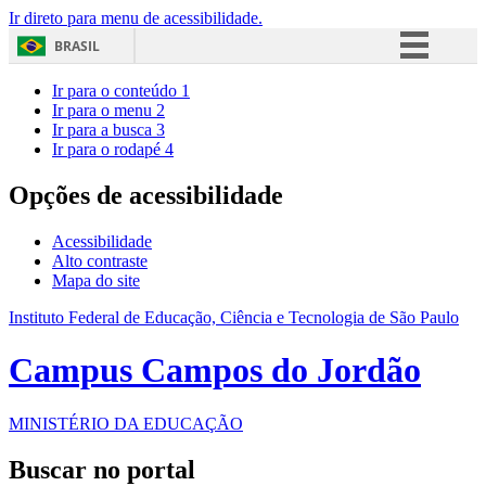
Ir direto para menu de acessibilidade.
BRASIL
Simplifique!
Ir para o conteúdo
1
Ir para o menu
2
Comunica BR
Ir para a busca
3
Ir para o rodapé
4
Participe
Acesso à informação
Opções de acessibilidade
Legislação
Acessibilidade
Canais
Alto contraste
Mapa do site
Instituto Federal de Educação, Ciência e Tecnologia de São Paulo
Campus Campos do Jordão
MINISTÉRIO DA EDUCAÇÃO
Buscar no portal