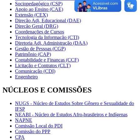
Sociopedagógico (CSP)
Apoio ao Ensino (CAE)
Extensão (CEX)
Direção Adj. Educacional (DAE)
Direção Geral (DRG)
Coordenações de Cursos
Tecnologia da Informação (CTI)
Diretoria Adj. Administração (DAA)
Gestão de Pessoas (CGP)
Patrimônio (CAP)
Contabilidade e Finanças (CCF)
Licitação e Contratos (CLT)
Comunicação (CDI)
Engenheiro
NÚCLEOS E COMISSÕES
NUGS - Núcleo de Estudos Sobre Gênero e Sexualidade do
IFSP
NEABI - Núcleo de Estudos Afro-brasileiros e Indígenas
NAPNE
Comissão Local do PDI
Comissão do PPP
CPA