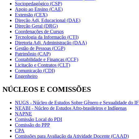
Sociopedagógico (CSP)
Apoio ao Ensino (CAE)
Extensão (CEX)
Direção Adj. Educacional (DAE)
Direção Geral (DRG)
Coordenações de Cursos
Tecnologia da Informação (CTI)
Diretoria Adj. Administração (DAA)
Gestão de Pessoas (CGP)
Patrimônio (CAP)
Contabilidade e Finanças (CCF)
Licitação e Contratos (CLT)
Comunicação (CDI)
Engenheiro
NÚCLEOS E COMISSÕES
NUGS - Núcleo de Estudos Sobre Gênero e Sexualidade do I
NEABI - Núcleo de Estudos Afro-brasileiros e Indígenas
NAPNE
Comissão Local do PDI
Comissão do PPP
CPA
Comissões para Avaliação da Atividade Docente (CAAD)