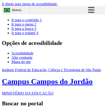
Ir direto para menu de acessibilidade.
BRASIL
Simplifique!
Ir para o conteúdo
1
Ir para o menu
2
Comunica BR
Ir para a busca
3
Ir para o rodapé
4
Participe
Acesso à informação
Opções de acessibilidade
Legislação
Acessibilidade
Canais
Alto contraste
Mapa do site
Instituto Federal de Educação, Ciência e Tecnologia de São Paulo
Campus Campos do Jordão
MINISTÉRIO DA EDUCAÇÃO
Buscar no portal