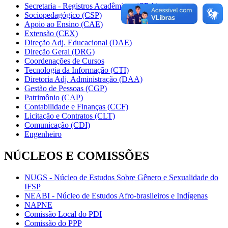
Secretaria - Registros Acadêmicos (CRA)
Sociopedagógico (CSP)
Apoio ao Ensino (CAE)
Extensão (CEX)
Direção Adj. Educacional (DAE)
Direção Geral (DRG)
Coordenações de Cursos
Tecnologia da Informação (CTI)
Diretoria Adj. Administração (DAA)
Gestão de Pessoas (CGP)
Patrimônio (CAP)
Contabilidade e Finanças (CCF)
Licitação e Contratos (CLT)
Comunicação (CDI)
Engenheiro
NÚCLEOS E COMISSÕES
NUGS - Núcleo de Estudos Sobre Gênero e Sexualidade do
IFSP
NEABI - Núcleo de Estudos Afro-brasileiros e Indígenas
NAPNE
Comissão Local do PDI
Comissão do PPP