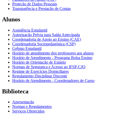
Proteção de Dados Pessoais
Transparência e Prestação de Contas
Alunos
Assistência Estudantil
Autorização Prévia para Saída Antecipada
Coordenadoria de Apoio ao Ensino (CAE)
Coordenadoria Sociopedagógica (CSP)
Grêmio Estudantil
Horário de atendimento dos professores aos alunos
Horário de Atendimento - Programa Bolsa Ensino
Horário de Orientação de Estágio
Normas de Segurança e Acesso ao IFSP-CJO
Regime de Exercícios Domiciliares
Regulamento Disciplinar Discente
Horário de Atendimento - Coordenadores de Curso
Biblioteca
Apresentação
Normas e Regulamentos
Serviços Oferecidos