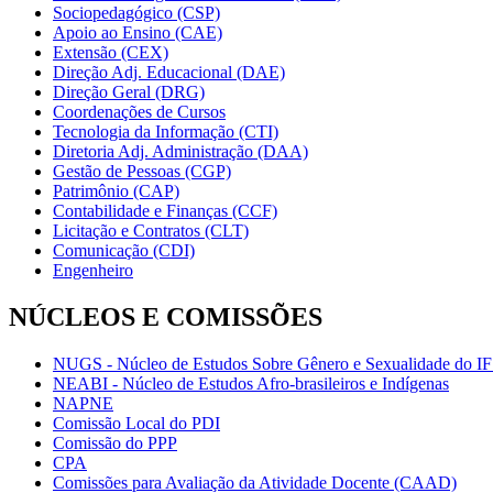
Sociopedagógico (CSP)
Apoio ao Ensino (CAE)
Extensão (CEX)
Direção Adj. Educacional (DAE)
Direção Geral (DRG)
Coordenações de Cursos
Tecnologia da Informação (CTI)
Diretoria Adj. Administração (DAA)
Gestão de Pessoas (CGP)
Patrimônio (CAP)
Contabilidade e Finanças (CCF)
Licitação e Contratos (CLT)
Comunicação (CDI)
Engenheiro
NÚCLEOS E COMISSÕES
NUGS - Núcleo de Estudos Sobre Gênero e Sexualidade do I
NEABI - Núcleo de Estudos Afro-brasileiros e Indígenas
NAPNE
Comissão Local do PDI
Comissão do PPP
CPA
Comissões para Avaliação da Atividade Docente (CAAD)