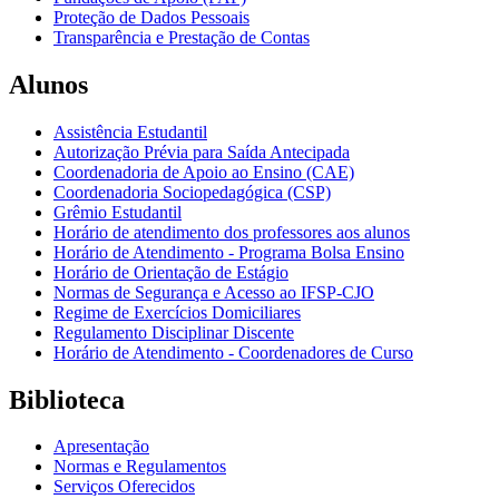
Proteção de Dados Pessoais
Transparência e Prestação de Contas
Alunos
Assistência Estudantil
Autorização Prévia para Saída Antecipada
Coordenadoria de Apoio ao Ensino (CAE)
Coordenadoria Sociopedagógica (CSP)
Grêmio Estudantil
Horário de atendimento dos professores aos alunos
Horário de Atendimento - Programa Bolsa Ensino
Horário de Orientação de Estágio
Normas de Segurança e Acesso ao IFSP-CJO
Regime de Exercícios Domiciliares
Regulamento Disciplinar Discente
Horário de Atendimento - Coordenadores de Curso
Biblioteca
Apresentação
Normas e Regulamentos
Serviços Oferecidos