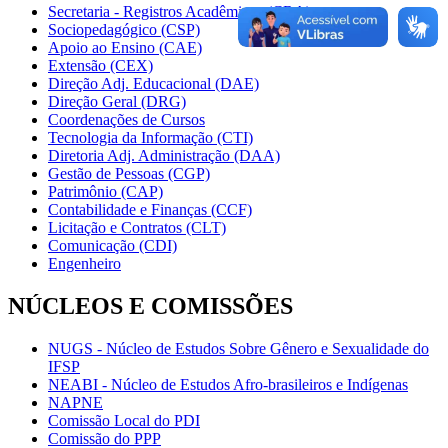
Secretaria - Registros Acadêmicos (CRA)
Sociopedagógico (CSP)
Apoio ao Ensino (CAE)
Extensão (CEX)
Direção Adj. Educacional (DAE)
Direção Geral (DRG)
Coordenações de Cursos
Tecnologia da Informação (CTI)
Diretoria Adj. Administração (DAA)
Gestão de Pessoas (CGP)
Patrimônio (CAP)
Contabilidade e Finanças (CCF)
Licitação e Contratos (CLT)
Comunicação (CDI)
Engenheiro
NÚCLEOS E COMISSÕES
NUGS - Núcleo de Estudos Sobre Gênero e Sexualidade do
IFSP
NEABI - Núcleo de Estudos Afro-brasileiros e Indígenas
NAPNE
Comissão Local do PDI
Comissão do PPP