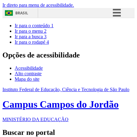
Ir direto para menu de acessibilidade.
BRASIL
Simplifique!
Ir para o conteúdo
1
Ir para o menu
2
Comunica BR
Ir para a busca
3
Ir para o rodapé
4
Participe
Acesso à informação
Opções de acessibilidade
Legislação
Acessibilidade
Canais
Alto contraste
Mapa do site
Instituto Federal de Educação, Ciência e Tecnologia de São Paulo
Campus Campos do Jordão
MINISTÉRIO DA EDUCAÇÃO
Buscar no portal