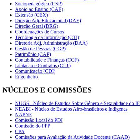
Sociopedagógico (CSP)
Apoio ao Ensino (CAE)
Extensão (CEX)
Direção Adj. Educacional (DAE)
Direção Geral (DRG)
Coordenações de Cursos
Tecnologia da Informação (CTI)
Diretoria Adj. Administração (DAA)
Gestão de Pessoas (CGP)
Patrimônio (CAP)
Contabilidade e Finanças (CCF)
Licitação e Contratos (CLT)
Comunicação (CDI)
Engenheiro
NÚCLEOS E COMISSÕES
NUGS - Núcleo de Estudos Sobre Gênero e Sexualidade do I
NEABI - Núcleo de Estudos Afro-brasileiros e Indígenas
NAPNE
Comissão Local do PDI
Comissão do PPP
CPA
Comissões para Avaliação da Atividade Docente (CAAD)