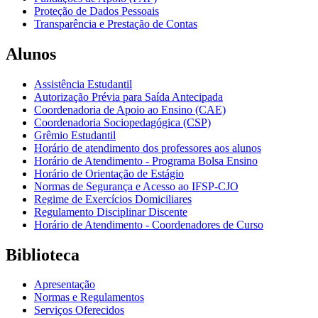
Proteção de Dados Pessoais
Transparência e Prestação de Contas
Alunos
Assistência Estudantil
Autorização Prévia para Saída Antecipada
Coordenadoria de Apoio ao Ensino (CAE)
Coordenadoria Sociopedagógica (CSP)
Grêmio Estudantil
Horário de atendimento dos professores aos alunos
Horário de Atendimento - Programa Bolsa Ensino
Horário de Orientação de Estágio
Normas de Segurança e Acesso ao IFSP-CJO
Regime de Exercícios Domiciliares
Regulamento Disciplinar Discente
Horário de Atendimento - Coordenadores de Curso
Biblioteca
Apresentação
Normas e Regulamentos
Serviços Oferecidos