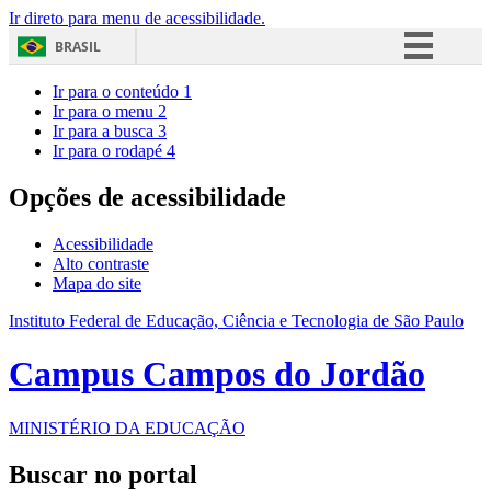
Ir direto para menu de acessibilidade.
BRASIL
Simplifique!
Ir para o conteúdo
1
Ir para o menu
2
Comunica BR
Ir para a busca
3
Ir para o rodapé
4
Participe
Acesso à informação
Opções de acessibilidade
Legislação
Acessibilidade
Canais
Alto contraste
Mapa do site
Instituto Federal de Educação, Ciência e Tecnologia de São Paulo
Campus Campos do Jordão
MINISTÉRIO DA EDUCAÇÃO
Buscar no portal