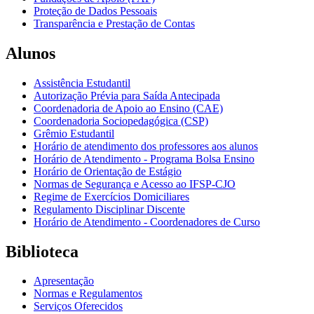
Proteção de Dados Pessoais
Transparência e Prestação de Contas
Alunos
Assistência Estudantil
Autorização Prévia para Saída Antecipada
Coordenadoria de Apoio ao Ensino (CAE)
Coordenadoria Sociopedagógica (CSP)
Grêmio Estudantil
Horário de atendimento dos professores aos alunos
Horário de Atendimento - Programa Bolsa Ensino
Horário de Orientação de Estágio
Normas de Segurança e Acesso ao IFSP-CJO
Regime de Exercícios Domiciliares
Regulamento Disciplinar Discente
Horário de Atendimento - Coordenadores de Curso
Biblioteca
Apresentação
Normas e Regulamentos
Serviços Oferecidos