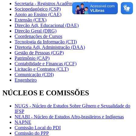
Secretaria - Registros Acadêmicos (CRA)
Sociopedagógico (CSP)
Apoio ao Ensino (CAE)
Extensão (CEX)
Direção Adj. Educacional (DAE)
Direção Geral (DRG)
Coordenações de Cursos
Tecnologia da Informação (CTI)
Diretoria Adj. Administração (DAA)
Gestão de Pessoas (CGP)
Patrimônio (CAP)
Contabilidade e Finanças (CCF)
Licitação e Contratos (CLT)
Comunicação (CDI)
Engenheiro
NÚCLEOS E COMISSÕES
NUGS - Núcleo de Estudos Sobre Gênero e Sexualidade do
IFSP
NEABI - Núcleo de Estudos Afro-brasileiros e Indígenas
NAPNE
Comissão Local do PDI
Comissão do PPP