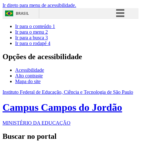
Ir direto para menu de acessibilidade.
BRASIL
Simplifique!
Ir para o conteúdo
1
Ir para o menu
2
Comunica BR
Ir para a busca
3
Ir para o rodapé
4
Participe
Acesso à informação
Opções de acessibilidade
Legislação
Acessibilidade
Canais
Alto contraste
Mapa do site
Instituto Federal de Educação, Ciência e Tecnologia de São Paulo
Campus Campos do Jordão
MINISTÉRIO DA EDUCAÇÃO
Buscar no portal