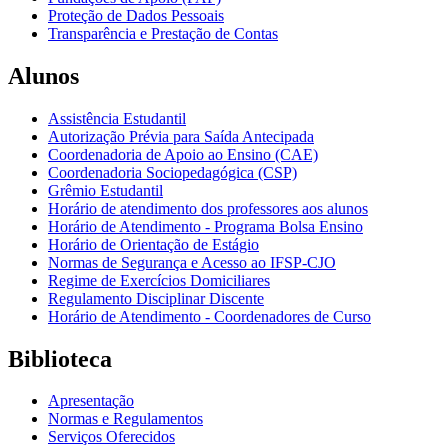
Proteção de Dados Pessoais
Transparência e Prestação de Contas
Alunos
Assistência Estudantil
Autorização Prévia para Saída Antecipada
Coordenadoria de Apoio ao Ensino (CAE)
Coordenadoria Sociopedagógica (CSP)
Grêmio Estudantil
Horário de atendimento dos professores aos alunos
Horário de Atendimento - Programa Bolsa Ensino
Horário de Orientação de Estágio
Normas de Segurança e Acesso ao IFSP-CJO
Regime de Exercícios Domiciliares
Regulamento Disciplinar Discente
Horário de Atendimento - Coordenadores de Curso
Biblioteca
Apresentação
Normas e Regulamentos
Serviços Oferecidos