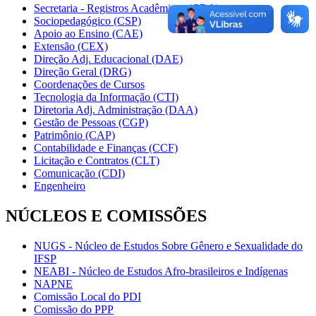
Secretaria - Registros Acadêmicos (CRA)
Sociopedagógico (CSP)
Apoio ao Ensino (CAE)
Extensão (CEX)
Direção Adj. Educacional (DAE)
Direção Geral (DRG)
Coordenações de Cursos
Tecnologia da Informação (CTI)
Diretoria Adj. Administração (DAA)
Gestão de Pessoas (CGP)
Patrimônio (CAP)
Contabilidade e Finanças (CCF)
Licitação e Contratos (CLT)
Comunicação (CDI)
Engenheiro
NÚCLEOS E COMISSÕES
NUGS - Núcleo de Estudos Sobre Gênero e Sexualidade do
IFSP
NEABI - Núcleo de Estudos Afro-brasileiros e Indígenas
NAPNE
Comissão Local do PDI
Comissão do PPP