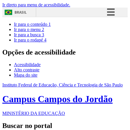
Ir direto para menu de acessibilidade.
BRASIL
Simplifique!
Ir para o conteúdo
1
Ir para o menu
2
Comunica BR
Ir para a busca
3
Ir para o rodapé
4
Participe
Acesso à informação
Opções de acessibilidade
Legislação
Acessibilidade
Canais
Alto contraste
Mapa do site
Instituto Federal de Educação, Ciência e Tecnologia de São Paulo
Campus Campos do Jordão
MINISTÉRIO DA EDUCAÇÃO
Buscar no portal