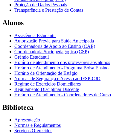
Proteção de Dados Pessoais
Transparência e Prestação de Contas
Alunos
Assistência Estudantil
Autorização Prévia para Saída Antecipada
Coordenadoria de Apoio ao Ensino (CAE)
Coordenadoria Sociopedagógica (CSP)
Grêmio Estudantil
Horário de atendimento dos professores aos alunos
Horário de Atendimento - Programa Bolsa Ensino
Horário de Orientação de Estágio
Normas de Segurança e Acesso ao IFSP-CJO
Regime de Exercícios Domiciliares
Regulamento Disciplinar Discente
Horário de Atendimento - Coordenadores de Curso
Biblioteca
Apresentação
Normas e Regulamentos
Serviços Oferecidos