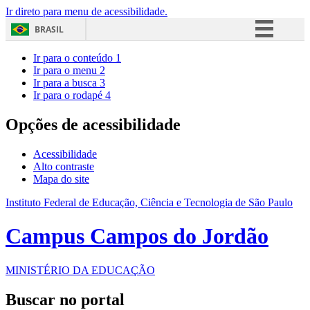
Ir direto para menu de acessibilidade.
BRASIL
Simplifique!
Ir para o conteúdo
1
Ir para o menu
2
Comunica BR
Ir para a busca
3
Ir para o rodapé
4
Participe
Acesso à informação
Opções de acessibilidade
Legislação
Acessibilidade
Canais
Alto contraste
Mapa do site
Instituto Federal de Educação, Ciência e Tecnologia de São Paulo
Campus Campos do Jordão
MINISTÉRIO DA EDUCAÇÃO
Buscar no portal