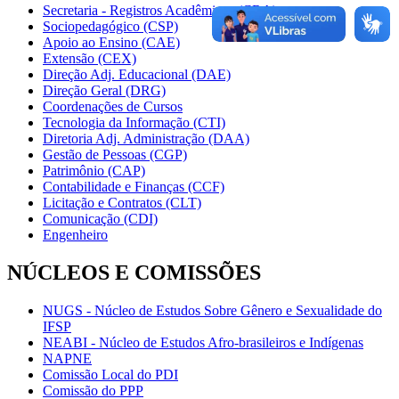
Secretaria - Registros Acadêmicos (CRA)
Sociopedagógico (CSP)
Apoio ao Ensino (CAE)
Extensão (CEX)
Direção Adj. Educacional (DAE)
Direção Geral (DRG)
Coordenações de Cursos
Tecnologia da Informação (CTI)
Diretoria Adj. Administração (DAA)
Gestão de Pessoas (CGP)
Patrimônio (CAP)
Contabilidade e Finanças (CCF)
Licitação e Contratos (CLT)
Comunicação (CDI)
Engenheiro
NÚCLEOS E COMISSÕES
NUGS - Núcleo de Estudos Sobre Gênero e Sexualidade do
IFSP
NEABI - Núcleo de Estudos Afro-brasileiros e Indígenas
NAPNE
Comissão Local do PDI
Comissão do PPP