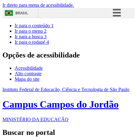
Ir direto para menu de acessibilidade.
BRASIL
Simplifique!
Ir para o conteúdo
1
Ir para o menu
2
Comunica BR
Ir para a busca
3
Ir para o rodapé
4
Participe
Acesso à informação
Opções de acessibilidade
Legislação
Acessibilidade
Canais
Alto contraste
Mapa do site
Instituto Federal de Educação, Ciência e Tecnologia de São Paulo
Campus Campos do Jordão
MINISTÉRIO DA EDUCAÇÃO
Buscar no portal