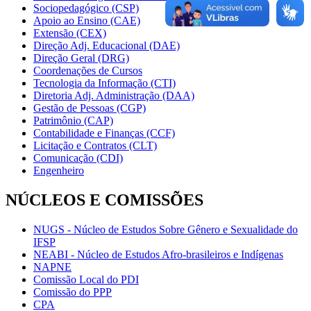
Sociopedagógico (CSP)
Apoio ao Ensino (CAE)
Extensão (CEX)
Direção Adj. Educacional (DAE)
Direção Geral (DRG)
Coordenações de Cursos
Tecnologia da Informação (CTI)
Diretoria Adj. Administração (DAA)
Gestão de Pessoas (CGP)
Patrimônio (CAP)
Contabilidade e Finanças (CCF)
Licitação e Contratos (CLT)
Comunicação (CDI)
Engenheiro
NÚCLEOS E COMISSÕES
NUGS - Núcleo de Estudos Sobre Gênero e Sexualidade do
IFSP
NEABI - Núcleo de Estudos Afro-brasileiros e Indígenas
NAPNE
Comissão Local do PDI
Comissão do PPP
CPA