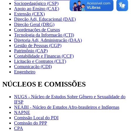
Sociopedagógico (CSP)
Apoio ao Ensino (CAE)
Extensão (CEX)
Direção Adj. Educacional (DAE)
Direção Geral (DRG)
Coordenações de Cursos
Tecnologia da Informação (CTI)
Diretoria Adj. Administração (DAA)
Gestão de Pessoas (CGP)
Patrimônio (CAP)
Contabilidade e Finanças (CCF)
Licitação e Contratos (CLT)
Comunicação (CDI)
Engenheiro
NÚCLEOS E COMISSÕES
NUGS - Núcleo de Estudos Sobre Gênero e Sexualidade do
IFSP
NEABI - Núcleo de Estudos Afro-brasileiros e Indígenas
NAPNE
Comissão Local do PDI
Comissão do PPP
CPA