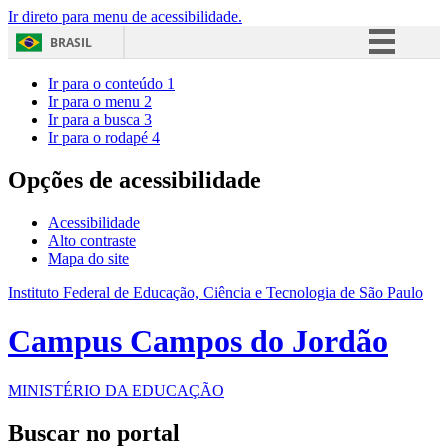
Ir direto para menu de acessibilidade.
BRASIL
Simplifique!
Ir para o conteúdo
1
Ir para o menu
2
Comunica BR
Ir para a busca
3
Ir para o rodapé
4
Participe
Acesso à informação
Opções de acessibilidade
Legislação
Acessibilidade
Canais
Alto contraste
Mapa do site
Instituto Federal de Educação, Ciência e Tecnologia de São Paulo
Campus Campos do Jordão
MINISTÉRIO DA EDUCAÇÃO
Buscar no portal