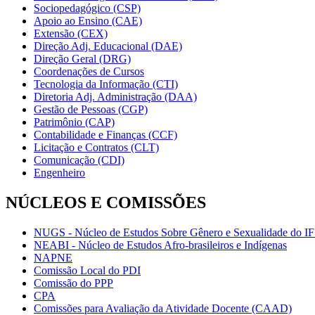
Sociopedagógico (CSP)
Apoio ao Ensino (CAE)
Extensão (CEX)
Direção Adj. Educacional (DAE)
Direção Geral (DRG)
Coordenações de Cursos
Tecnologia da Informação (CTI)
Diretoria Adj. Administração (DAA)
Gestão de Pessoas (CGP)
Patrimônio (CAP)
Contabilidade e Finanças (CCF)
Licitação e Contratos (CLT)
Comunicação (CDI)
Engenheiro
NÚCLEOS E COMISSÕES
NUGS - Núcleo de Estudos Sobre Gênero e Sexualidade do I
NEABI - Núcleo de Estudos Afro-brasileiros e Indígenas
NAPNE
Comissão Local do PDI
Comissão do PPP
CPA
Comissões para Avaliação da Atividade Docente (CAAD)