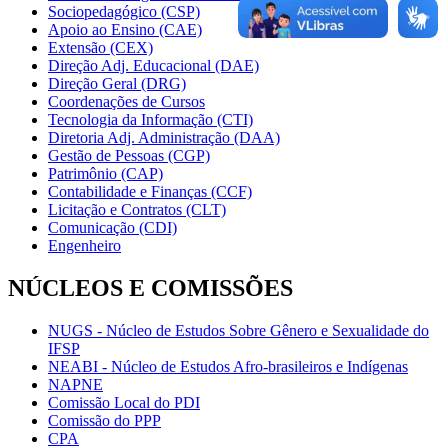
Sociopedagógico (CSP)
Apoio ao Ensino (CAE)
Extensão (CEX)
Direção Adj. Educacional (DAE)
Direção Geral (DRG)
Coordenações de Cursos
Tecnologia da Informação (CTI)
Diretoria Adj. Administração (DAA)
Gestão de Pessoas (CGP)
Patrimônio (CAP)
Contabilidade e Finanças (CCF)
Licitação e Contratos (CLT)
Comunicação (CDI)
Engenheiro
NÚCLEOS E COMISSÕES
NUGS - Núcleo de Estudos Sobre Gênero e Sexualidade do
IFSP
NEABI - Núcleo de Estudos Afro-brasileiros e Indígenas
NAPNE
Comissão Local do PDI
Comissão do PPP
CPA