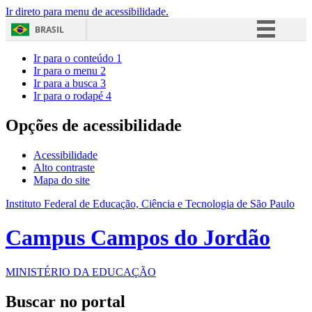
Ir direto para menu de acessibilidade.
BRASIL
Simplifique!
Ir para o conteúdo
1
Ir para o menu
2
Comunica BR
Ir para a busca
3
Ir para o rodapé
4
Participe
Acesso à informação
Opções de acessibilidade
Legislação
Acessibilidade
Canais
Alto contraste
Mapa do site
Instituto Federal de Educação, Ciência e Tecnologia de São Paulo
Campus Campos do Jordão
MINISTÉRIO DA EDUCAÇÃO
Buscar no portal