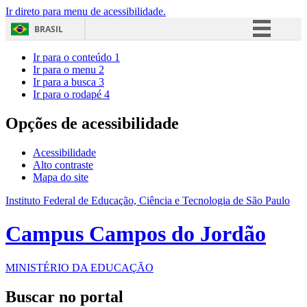
Ir direto para menu de acessibilidade.
BRASIL
Simplifique!
Ir para o conteúdo
1
Ir para o menu
2
Comunica BR
Ir para a busca
3
Ir para o rodapé
4
Participe
Acesso à informação
Opções de acessibilidade
Legislação
Acessibilidade
Canais
Alto contraste
Mapa do site
Instituto Federal de Educação, Ciência e Tecnologia de São Paulo
Campus Campos do Jordão
MINISTÉRIO DA EDUCAÇÃO
Buscar no portal