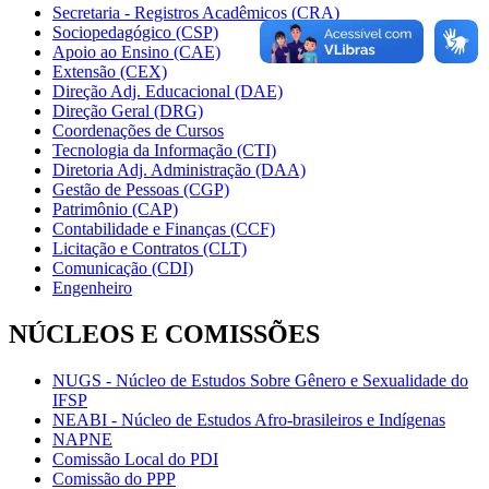
Secretaria - Registros Acadêmicos (CRA)
Sociopedagógico (CSP)
Apoio ao Ensino (CAE)
Extensão (CEX)
Direção Adj. Educacional (DAE)
Direção Geral (DRG)
Coordenações de Cursos
Tecnologia da Informação (CTI)
Diretoria Adj. Administração (DAA)
Gestão de Pessoas (CGP)
Patrimônio (CAP)
Contabilidade e Finanças (CCF)
Licitação e Contratos (CLT)
Comunicação (CDI)
Engenheiro
NÚCLEOS E COMISSÕES
NUGS - Núcleo de Estudos Sobre Gênero e Sexualidade do
IFSP
NEABI - Núcleo de Estudos Afro-brasileiros e Indígenas
NAPNE
Comissão Local do PDI
Comissão do PPP