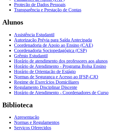
Proteção de Dados Pessoais
Transparência e Prestação de Contas
Alunos
Assistência Estudantil
Autorização Prévia para Saída Antecipada
Coordenadoria de Apoio ao Ensino (CAE)
Coordenadoria Sociopedagógica (CSP)
Grêmio Estudantil
Horário de atendimento dos professores aos alunos
Horário de Atendimento - Programa Bolsa Ensino
Horário de Orientação de Estágio
Normas de Segurança e Acesso ao IFSP-CJO
Regime de Exercícios Domiciliares
Regulamento Disciplinar Discente
Horário de Atendimento - Coordenadores de Curso
Biblioteca
Apresentação
Normas e Regulamentos
Serviços Oferecidos