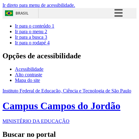
Ir direto para menu de acessibilidade.
BRASIL
Simplifique!
Ir para o conteúdo
1
Ir para o menu
2
Comunica BR
Ir para a busca
3
Ir para o rodapé
4
Participe
Acesso à informação
Opções de acessibilidade
Legislação
Acessibilidade
Canais
Alto contraste
Mapa do site
Instituto Federal de Educação, Ciência e Tecnologia de São Paulo
Campus Campos do Jordão
MINISTÉRIO DA EDUCAÇÃO
Buscar no portal