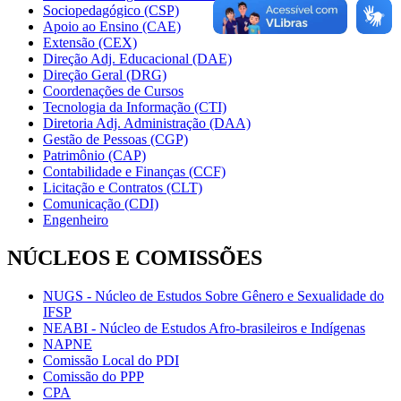
Sociopedagógico (CSP)
Apoio ao Ensino (CAE)
Extensão (CEX)
Direção Adj. Educacional (DAE)
Direção Geral (DRG)
Coordenações de Cursos
Tecnologia da Informação (CTI)
Diretoria Adj. Administração (DAA)
Gestão de Pessoas (CGP)
Patrimônio (CAP)
Contabilidade e Finanças (CCF)
Licitação e Contratos (CLT)
Comunicação (CDI)
Engenheiro
NÚCLEOS E COMISSÕES
NUGS - Núcleo de Estudos Sobre Gênero e Sexualidade do
IFSP
NEABI - Núcleo de Estudos Afro-brasileiros e Indígenas
NAPNE
Comissão Local do PDI
Comissão do PPP
CPA