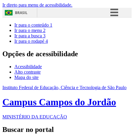
Ir direto para menu de acessibilidade.
BRASIL
Simplifique!
Ir para o conteúdo
1
Ir para o menu
2
Comunica BR
Ir para a busca
3
Ir para o rodapé
4
Participe
Acesso à informação
Opções de acessibilidade
Legislação
Acessibilidade
Canais
Alto contraste
Mapa do site
Instituto Federal de Educação, Ciência e Tecnologia de São Paulo
Campus Campos do Jordão
MINISTÉRIO DA EDUCAÇÃO
Buscar no portal