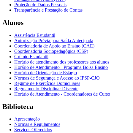
Proteção de Dados Pessoais
Transparência e Prestação de Contas
Alunos
Assistência Estudantil
Autorização Prévia para Saída Antecipada
Coordenadoria de Apoio ao Ensino (CAE)
Coordenadoria Sociopedagógica (CSP)
Grêmio Estudantil
Horário de atendimento dos professores aos alunos
Horário de Atendimento - Programa Bolsa Ensino
Horário de Orientação de Estágio
Normas de Segurança e Acesso ao IFSP-CJO
Regime de Exercícios Domiciliares
Regulamento Disciplinar Discente
Horário de Atendimento - Coordenadores de Curso
Biblioteca
Apresentação
Normas e Regulamentos
Serviços Oferecidos