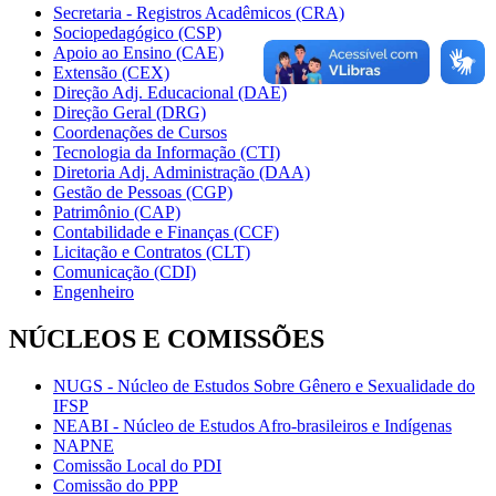
Secretaria - Registros Acadêmicos (CRA)
Sociopedagógico (CSP)
Apoio ao Ensino (CAE)
Extensão (CEX)
Direção Adj. Educacional (DAE)
Direção Geral (DRG)
Coordenações de Cursos
Tecnologia da Informação (CTI)
Diretoria Adj. Administração (DAA)
Gestão de Pessoas (CGP)
Patrimônio (CAP)
Contabilidade e Finanças (CCF)
Licitação e Contratos (CLT)
Comunicação (CDI)
Engenheiro
NÚCLEOS E COMISSÕES
NUGS - Núcleo de Estudos Sobre Gênero e Sexualidade do
IFSP
NEABI - Núcleo de Estudos Afro-brasileiros e Indígenas
NAPNE
Comissão Local do PDI
Comissão do PPP