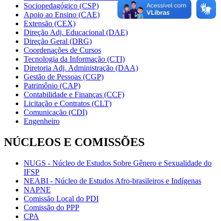
Sociopedagógico (CSP)
Apoio ao Ensino (CAE)
Extensão (CEX)
Direção Adj. Educacional (DAE)
Direção Geral (DRG)
Coordenações de Cursos
Tecnologia da Informação (CTI)
Diretoria Adj. Administração (DAA)
Gestão de Pessoas (CGP)
Patrimônio (CAP)
Contabilidade e Finanças (CCF)
Licitação e Contratos (CLT)
Comunicação (CDI)
Engenheiro
NÚCLEOS E COMISSÕES
NUGS - Núcleo de Estudos Sobre Gênero e Sexualidade do
IFSP
NEABI - Núcleo de Estudos Afro-brasileiros e Indígenas
NAPNE
Comissão Local do PDI
Comissão do PPP
CPA