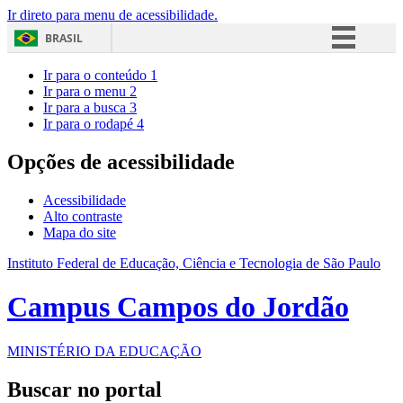
Ir direto para menu de acessibilidade.
BRASIL
Simplifique!
Ir para o conteúdo
1
Ir para o menu
2
Comunica BR
Ir para a busca
3
Ir para o rodapé
4
Participe
Acesso à informação
Opções de acessibilidade
Legislação
Acessibilidade
Canais
Alto contraste
Mapa do site
Instituto Federal de Educação, Ciência e Tecnologia de São Paulo
Campus Campos do Jordão
MINISTÉRIO DA EDUCAÇÃO
Buscar no portal