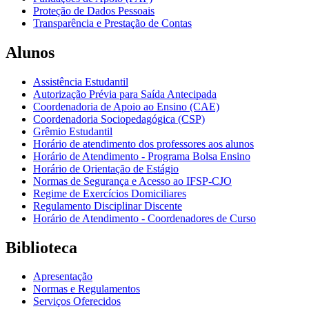
Proteção de Dados Pessoais
Transparência e Prestação de Contas
Alunos
Assistência Estudantil
Autorização Prévia para Saída Antecipada
Coordenadoria de Apoio ao Ensino (CAE)
Coordenadoria Sociopedagógica (CSP)
Grêmio Estudantil
Horário de atendimento dos professores aos alunos
Horário de Atendimento - Programa Bolsa Ensino
Horário de Orientação de Estágio
Normas de Segurança e Acesso ao IFSP-CJO
Regime de Exercícios Domiciliares
Regulamento Disciplinar Discente
Horário de Atendimento - Coordenadores de Curso
Biblioteca
Apresentação
Normas e Regulamentos
Serviços Oferecidos