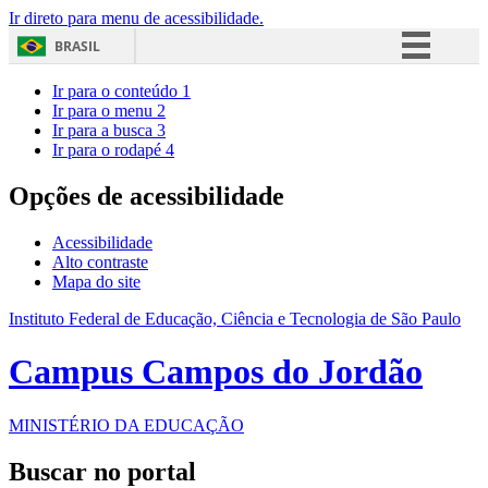
Ir direto para menu de acessibilidade.
BRASIL
Simplifique!
Ir para o conteúdo
1
Ir para o menu
2
Comunica BR
Ir para a busca
3
Ir para o rodapé
4
Participe
Acesso à informação
Opções de acessibilidade
Legislação
Acessibilidade
Canais
Alto contraste
Mapa do site
Instituto Federal de Educação, Ciência e Tecnologia de São Paulo
Campus Campos do Jordão
MINISTÉRIO DA EDUCAÇÃO
Buscar no portal