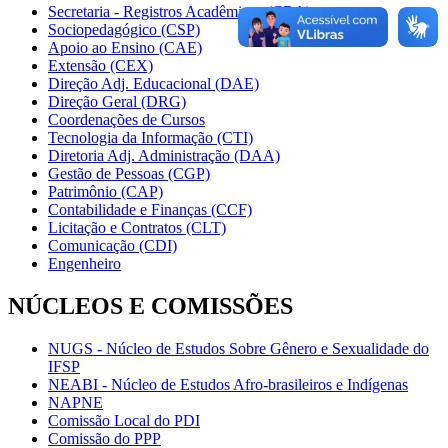
Secretaria - Registros Acadêmicos (CRA)
Sociopedagógico (CSP)
Apoio ao Ensino (CAE)
Extensão (CEX)
Direção Adj. Educacional (DAE)
Direção Geral (DRG)
Coordenações de Cursos
Tecnologia da Informação (CTI)
Diretoria Adj. Administração (DAA)
Gestão de Pessoas (CGP)
Patrimônio (CAP)
Contabilidade e Finanças (CCF)
Licitação e Contratos (CLT)
Comunicação (CDI)
Engenheiro
NÚCLEOS E COMISSÕES
NUGS - Núcleo de Estudos Sobre Gênero e Sexualidade do
IFSP
NEABI - Núcleo de Estudos Afro-brasileiros e Indígenas
NAPNE
Comissão Local do PDI
Comissão do PPP