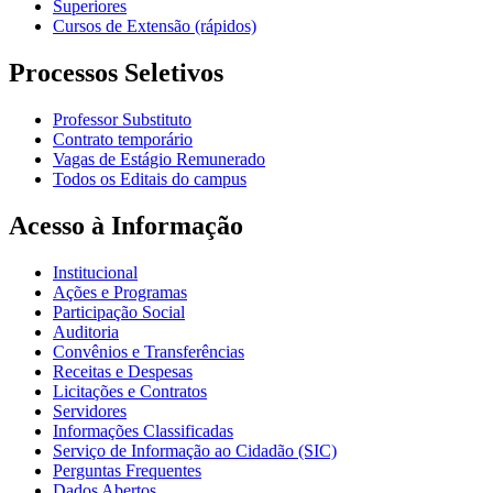
Superiores
Cursos de Extensão (rápidos)
Processos Seletivos
Professor Substituto
Contrato temporário
Vagas de Estágio Remunerado
Todos os Editais do campus
Acesso à Informação
Institucional
Ações e Programas
Participação Social
Auditoria
Convênios e Transferências
Receitas e Despesas
Licitações e Contratos
Servidores
Informações Classificadas
Serviço de Informação ao Cidadão (SIC)
Perguntas Frequentes
Dados Abertos