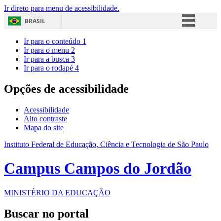
Ir direto para menu de acessibilidade.
BRASIL
Simplifique!
Ir para o conteúdo
1
Ir para o menu
2
Comunica BR
Ir para a busca
3
Ir para o rodapé
4
Participe
Acesso à informação
Opções de acessibilidade
Legislação
Acessibilidade
Canais
Alto contraste
Mapa do site
Instituto Federal de Educação, Ciência e Tecnologia de São Paulo
Campus Campos do Jordão
MINISTÉRIO DA EDUCAÇÃO
Buscar no portal