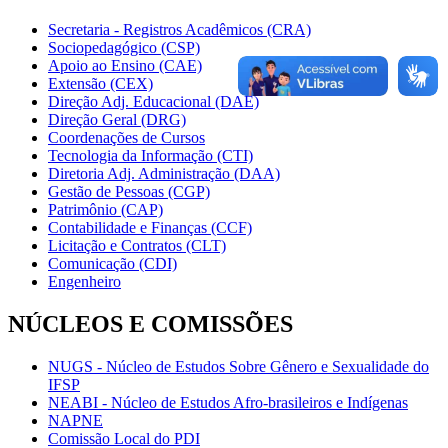
Secretaria - Registros Acadêmicos (CRA)
Sociopedagógico (CSP)
Apoio ao Ensino (CAE)
Extensão (CEX)
Direção Adj. Educacional (DAE)
Direção Geral (DRG)
Coordenações de Cursos
Tecnologia da Informação (CTI)
Diretoria Adj. Administração (DAA)
Gestão de Pessoas (CGP)
Patrimônio (CAP)
Contabilidade e Finanças (CCF)
Licitação e Contratos (CLT)
Comunicação (CDI)
Engenheiro
NÚCLEOS E COMISSÕES
NUGS - Núcleo de Estudos Sobre Gênero e Sexualidade do
IFSP
NEABI - Núcleo de Estudos Afro-brasileiros e Indígenas
NAPNE
Comissão Local do PDI