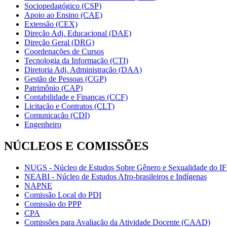
Sociopedagógico (CSP)
Apoio ao Ensino (CAE)
Extensão (CEX)
Direção Adj. Educacional (DAE)
Direção Geral (DRG)
Coordenações de Cursos
Tecnologia da Informação (CTI)
Diretoria Adj. Administração (DAA)
Gestão de Pessoas (CGP)
Patrimônio (CAP)
Contabilidade e Finanças (CCF)
Licitação e Contratos (CLT)
Comunicação (CDI)
Engenheiro
NÚCLEOS E COMISSÕES
NUGS - Núcleo de Estudos Sobre Gênero e Sexualidade do I
NEABI - Núcleo de Estudos Afro-brasileiros e Indígenas
NAPNE
Comissão Local do PDI
Comissão do PPP
CPA
Comissões para Avaliação da Atividade Docente (CAAD)