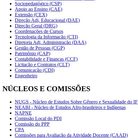
Sociopedagógico (CSP)
Apoio ao Ensino (CAE)
Extensão (CEX)
Direção Adj. Educacional (DAE)
Direção Geral (DRG)
Coordenações de Cursos
Tecnologia da Informação (CTI)
Diretoria Adj. Administração (DAA)
Gestão de Pessoas (CGP)
Patrimônio (CAP)
Contabilidade e Finanças (CCF)
Licitação e Contratos (CLT)
Comunicação (CDI)
Engenheiro
NÚCLEOS E COMISSÕES
NUGS - Núcleo de Estudos Sobre Gênero e Sexualidade do I
NEABI - Núcleo de Estudos Afro-brasileiros e Indígenas
NAPNE
Comissão Local do PDI
Comissão do PPP
CPA
Comissões para Avaliação da Atividade Docente (CAAD)